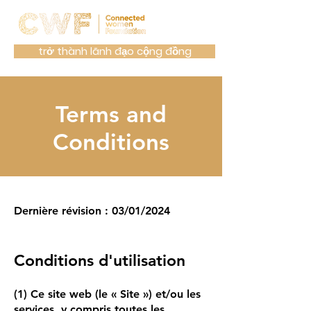
trở thành lãnh đạo cộng đồng
Terms and
Conditions
Dernière révision : 03/01/2024
Conditions d'util
isation
(1) Ce site web (le «
Site
») et/ou les
services, y compris toutes les