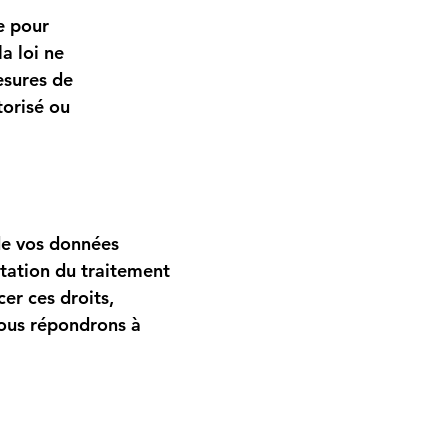
e pour
la loi ne
esures de
torisé ou
 de vos données
tation du traitement
er ces droits,
ous répondrons à